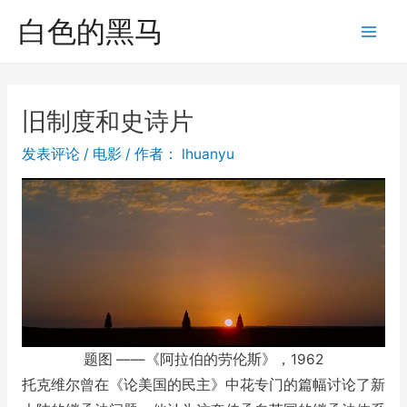
跳
白色的黑马
至
Mai
内
Men
容
旧制度和史诗片
发表评论
/
电影
/ 作者：
lhuanyu
题图 ——《阿拉伯的劳伦斯》，1962
托克维尔曾在《论美国的民主》中花专门的篇幅讨论了新