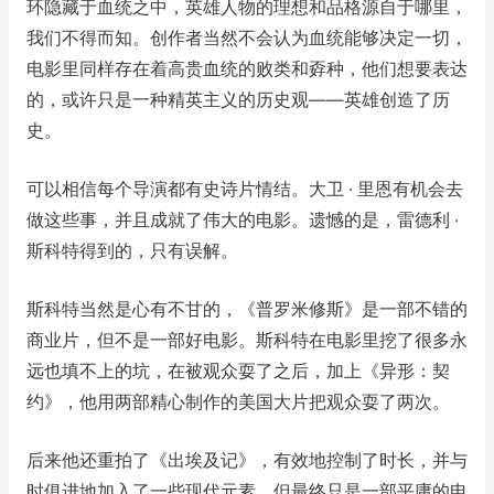
环隐藏于血统之中，英雄人物的理想和品格源自于哪里，
我们不得而知。创作者当然不会认为血统能够决定一切，
电影里同样存在着高贵血统的败类和孬种，他们想要表达
的，或许只是一种精英主义的历史观——英雄创造了历
史。
可以相信每个导演都有史诗片情结。大卫 · 里恩有机会去
做这些事，并且成就了伟大的电影。遗憾的是，雷德利 ·
斯科特得到的，只有误解。
斯科特当然是心有不甘的，《普罗米修斯》是一部不错的
商业片，但不是一部好电影。斯科特在电影里挖了很多永
远也填不上的坑，在被观众耍了之后，加上《异形：契
约》，他用两部精心制作的美国大片把观众耍了两次。
后来他还重拍了《出埃及记》，有效地控制了时长，并与
时俱进地加入了一些现代元素，但最终只是一部平庸的电