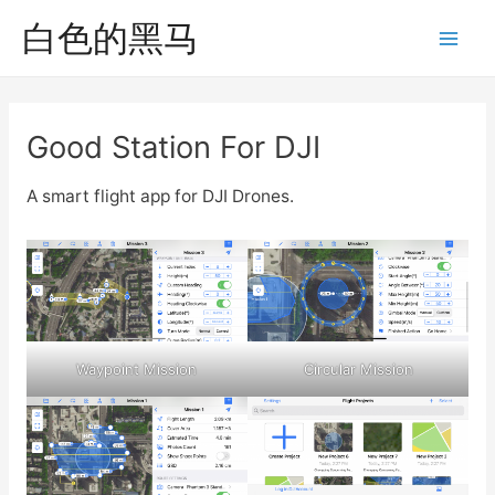
跳
白色的黑马
至
Mai
内
Men
容
Good Station For DJI
A smart flight app for DJI Drones.
Waypoint Mission
Circular Mission