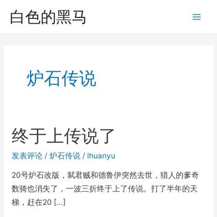
跳
白色的黑马
至
Mai
内
Men
容
炉石传说
终于上传说了
发表评论
/
炉石传说
/
lhuanyu
20号炉石改版，弑君贼和德鲁伊突然去世，猎人的爹奇
数骑也消失了，一波三折终于上了传说。打了半年的天
梯，赶在20 […]